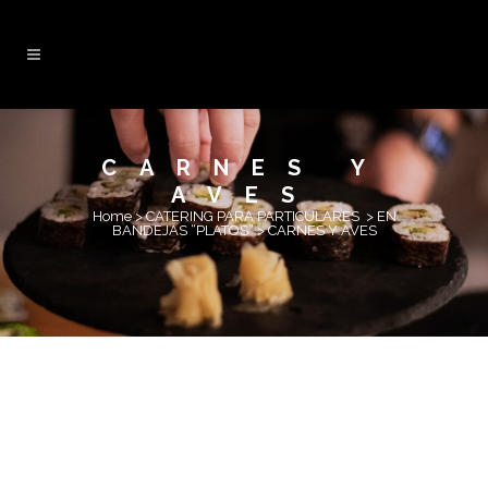
CARNES Y
AVES
Home
>
CATERING PARA PARTICULARES
>
EN
BANDEJAS “PLATOS”
>
CARNES Y AVES