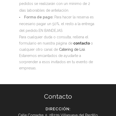
pedidos se realizarán con un mínimo de 2
días laborables de antelación.
Forma de pago:
Para hacer la reserva es
necesario pagar un 50%, el resto a la entrega
del pedido.EN BANDEJAS
Para cualquier duda o consulta, rellena el
formulario en nuestra página de
contacto
o
cualquier otro canal de
Catering de Lisi
.
Estaremos encantados de ayudarte a
sorprender a esos invitados en tu evento de
empresas.
Contacto
DIRECCIÓN:
Calle Comadre, 5. 28229 Villanueva del Pardillo