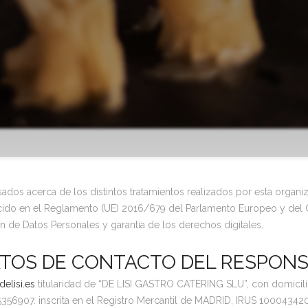
eresados acerca de los distintos tratamientos realizados por esta orga
cido en el Reglamento (UE) 2016/679 del Parlamento Europeo y del C
 de Datos Personales y garantía de los derechos digitales.
DATOS DE CONTACTO DEL RESPON
delisi.es
titularidad de “DE LISI GASTRO CATERING SLU”, con domici
07. inscrita en el Registro Mercantil de MADRID, IRUS 100043420745