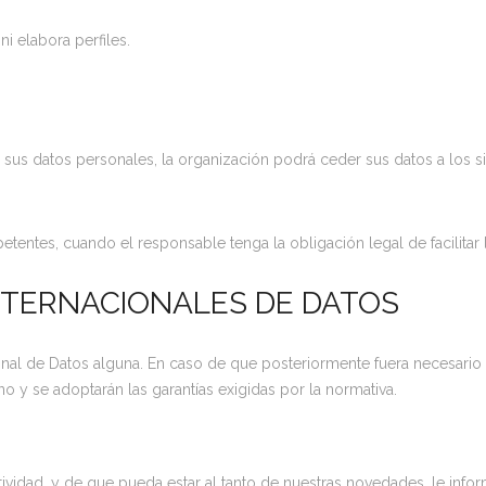
i elabora perfiles.
sus datos personales, la organización podrá ceder sus datos a los sig
entes, cuando el responsable tenga la obligación legal de facilitar 
NTERNACIONALES DE DATOS
onal de Datos alguna. En caso de que posteriormente fuera necesario r
no y se adoptarán las garantías exigidas por la normativa.
 actividad, y de que pueda estar al tanto de nuestras novedades, le