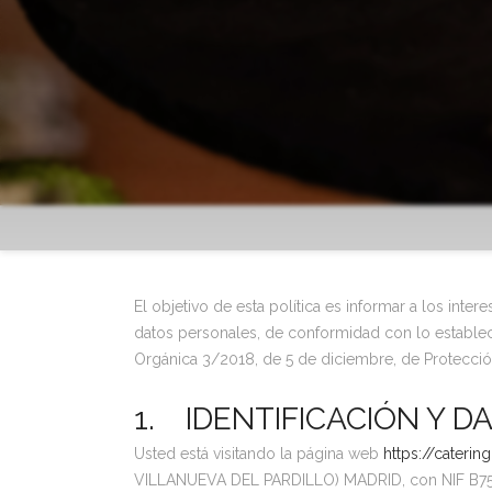
El objetivo de esta política es informar a los int
datos personales, de conformidad con lo estable
Orgánica 3/2018, de 5 de diciembre, de Protección
1. IDENTIFICACIÓN Y 
Usted está visitando la página web
https://catering
VILLANUEVA DEL PARDILLO) MADRID, con NIF B753569