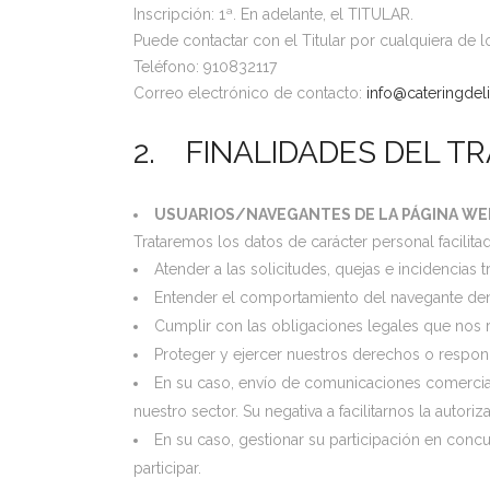
Inscripción: 1ª. En adelante, el TITULAR.
Puede contactar con el Titular por cualquiera de l
Teléfono: 910832117
Correo electrónico de contacto:
info@cateringdeli
2. FINALIDADES DEL T
USUARIOS/NAVEGANTES DE LA PÁGINA WE
Trataremos los datos de carácter personal facilita
Atender a las solicitudes, quejas e incidencias
Entender el comportamiento del navegante dentr
Cumplir con las obligaciones legales que nos r
Proteger y ejercer nuestros derechos o respon
En su caso, envío de comunicaciones comerciale
nuestro sector. Su negativa a facilitarnos la autori
En su caso, gestionar su participación en concur
participar.