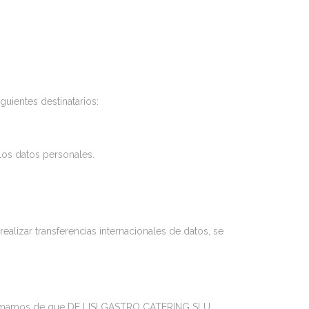
uientes destinatarios:
los datos personales.
ealizar transferencias internacionales de datos, se
 informamos de que DE LISI GASTRO CATERING SLU