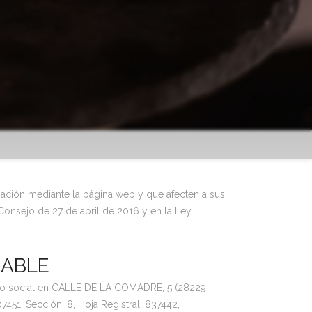
nización mediante la página web y que afecten a sus
onsejo de 27 de abril de 2016 y en la Ley
SABLE
lio social en CALLE DE LA COMADRE, 5 (28229
1, Sección: 8, Hoja Registral: 837442,