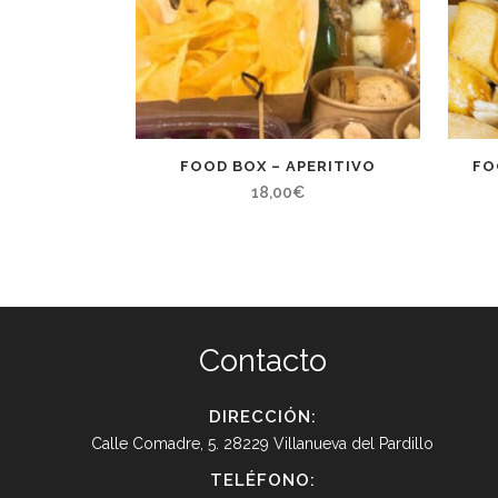
FOOD BOX – APERITIVO
FO
18,00
€
Contacto
DIRECCIÓN:
Calle Comadre, 5. 28229 Villanueva del Pardillo
TELÉFONO: