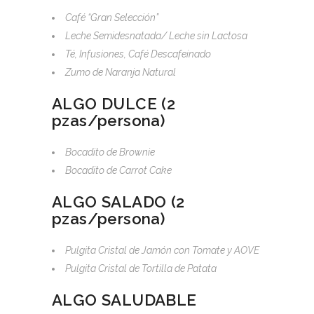
Café “Gran Selección”
Leche Semidesnatada/ Leche sin Lactosa
Té, Infusiones, Café Descafeinado
Zumo de Naranja Natural
ALGO DULCE (2
pzas/persona)
Bocadito de Brownie
Bocadito de Carrot Cake
ALGO SALADO (2
pzas/persona)
Pulgita Cristal de Jamón con Tomate y AOVE
Pulgita Cristal de Tortilla de Patata
ALGO SALUDABLE