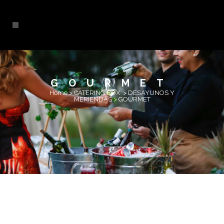
GOURMET
Home
>
CATERING BOX
>
DESAYUNOS Y
MERIENDAS
>
GOURMET