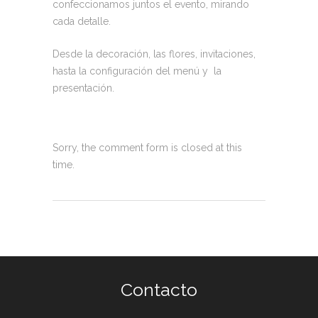
confeccionamos juntos el evento, mirando
cada detalle.
Desde la decoración, las flores, invitaciones,
hasta la configuración del menú y la
presentación.
Sorry, the comment form is closed at this
time.
Contacto