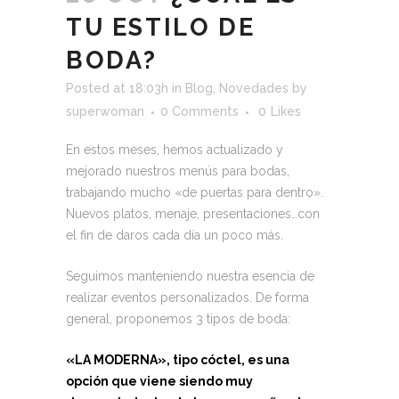
TU ESTILO DE
BODA?
Posted at 18:03h
in
Blog
,
Novedades
by
superwoman
0 Comments
0
Likes
En estos meses, hemos actualizado y
mejorado nuestros menús para bodas,
trabajando mucho «de puertas para dentro».
Nuevos platos, menaje, presentaciones…con
el fin de daros cada día un poco más.
Seguimos manteniendo nuestra esencia de
realizar eventos personalizados. De forma
general, proponemos 3 tipos de boda:
«LA MODERNA», tipo cóctel, es una
opción que viene siendo muy