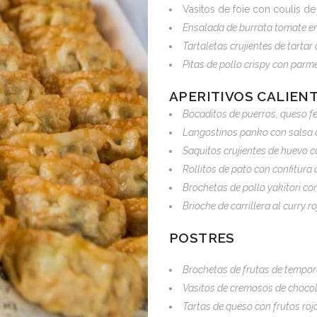
Vasitos de foie con coulis 
Ensalada de burrata tomate en 
Tartaletas crujientes de tart
Pitas de pollo crispy con parm
APERITIVOS CALIEN
Bocaditos de puerros, queso fe
Langostinos panko con salsa 
Saquitos crujientes de huevo c
Rollitos de pato con confitura 
Brochetas de pollo yakitori c
Brioche de carrillera al curry 
POSTRES
Brochetas de frutas de tempo
Vasitos de cremosos de choco
Tartas de queso con frutos ro