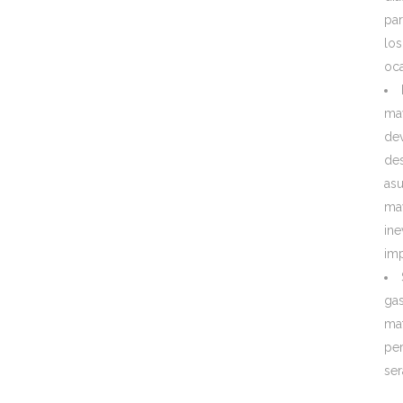
par
los
oc
may
dev
de
as
may
ine
imp
ga
mat
per
ser