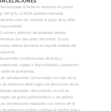
ANCELACIONES
Para bloquear la fecha es necesario un primer
o del 50%. La fecha quedará reservada
camente unba vez recibido el pago de la señal
rrespondiente.
El número definitivo de asistentes deberá
firmarse dos días antes del evento. En ese
mento deberá abonarse el importe restante del
esupuesto.
Se permiten modificaciones de fecha y
celaciones, sujetas a disponibilidad y aceptación
 parte de la empresa.
Las cancelaciones comunicadas con más de 15
s de antelación darán lugar a la devolución de las
ntidades abonadas, descontando un 10% en
cepto de gastos administrativos y de gestión.
Las cancelaciones realizadas con menos de 15
s de antelación podrán conllevar la pérdida total o