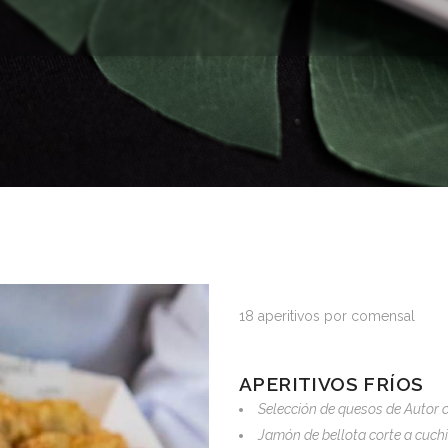
18 aperitivos por comensal
APERITIVOS FRÍOS
Selección de quesos de Autor 
Jamón de bellota corte a cuchi