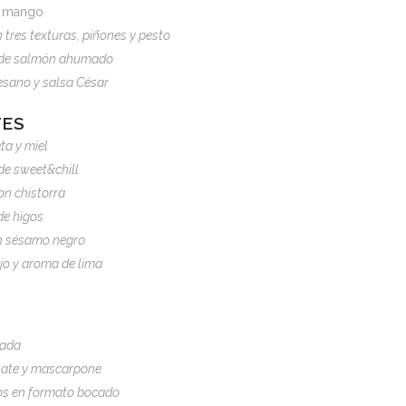
de mango
tres texturas, piñones y pesto
ar de salmón ahumado
esano y salsa César
TES
ta y miel
de sweet&chill
on chistorra
de higos
on sésamo negro
rojo y aroma de lima
rada
late y mascarpone
jos en formato bocado