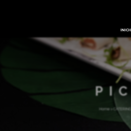
INICI
PI
Home
>
CATERIN