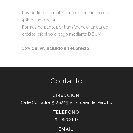
Los pedidos se realizarán con un mínimo de
48h de antelación.
Formas de pago: por transferencia, tarjeta de
crédito, efectivo o pago mediante BIZUM.
10% de IVA incluido en el precio
Contacto
DIRECCIÓN:
Calle Comadre, 5. 28229 Villanueva del Pardillo
TELÉFONO:
91 083 21 17
EMAIL: