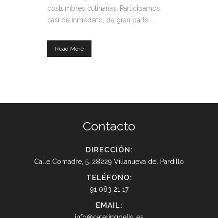
costumbres culinarias. Participamos,
casi de inmediato, de gran parte...
Read More
Contacto
DIRECCIÓN:
Calle Comadre, 5. 28229 Villanueva del Pardillo
TELÉFONO:
91 083 21 17
EMAIL:
info@cateringdelisi.es